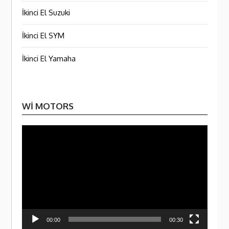
İkinci El Suzuki
İkinci El SYM
İkinci El Yamaha
WI MOTORS
Video
oynatı
00:00
00:30