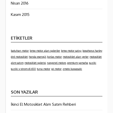
Nisan 2016
Kasım 2015
ETIKETLER
batuhan motor
bmw motor alan galeriler
bmw motor satışı
bosphorus harley
drd motosiklet
honda esengül
korlas motor
motosiklet alan yerler
motosiklet
alım satım
motosiklet galerisi
nasyonel motors
premium yamaha
suziki
suziki v-strom dl 650
tuna motor
wi motor
zmoto kawasaki
SON YAZILAR
İkinci El Motosiklet Alım Satım Rehberi