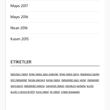
Mayıs 2017
Mayıs 2016
Nisan 2016
Kasım 2015
ETIKETLER
batuhan motor
bmw motor alan galeriler
bmw motor satışı
bosphorus harley
drd motosiklet
honda esengül
korlas motor
motosiklet alan yerler
motosiklet
alım satım
motosiklet galerisi
nasyonel motors
premium yamaha
suziki
suziki v-strom dl 650
tuna motor
wi motor
zmoto kawasaki