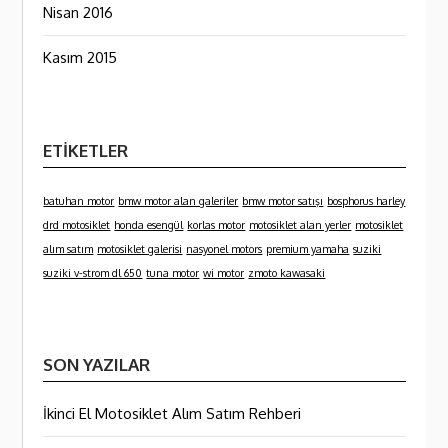
Nisan 2016
Kasım 2015
ETIKETLER
batuhan motor
bmw motor alan galeriler
bmw motor satışı
bosphorus harley
drd motosiklet
honda esengül
korlas motor
motosiklet alan yerler
motosiklet
alım satım
motosiklet galerisi
nasyonel motors
premium yamaha
suziki
suziki v-strom dl 650
tuna motor
wi motor
zmoto kawasaki
SON YAZILAR
İkinci El Motosiklet Alım Satım Rehberi