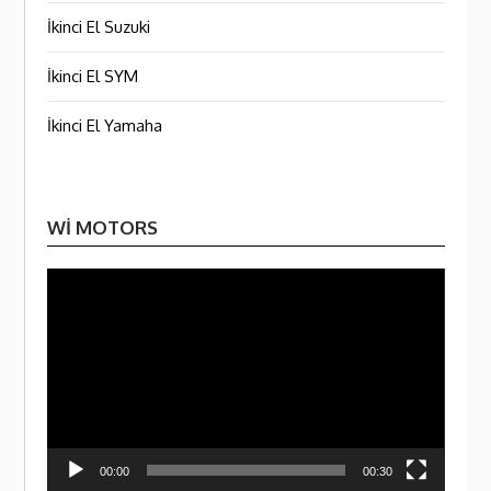
İkinci El Suzuki
İkinci El SYM
İkinci El Yamaha
WI MOTORS
Video
oynatı
00:00
00:30