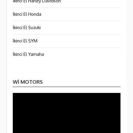
İkinci El Harley Davidson
İkinci El Honda
İkinci El Suzuki
İkinci El SYM
İkinci El Yamaha
WI MOTORS
Video
oynatı