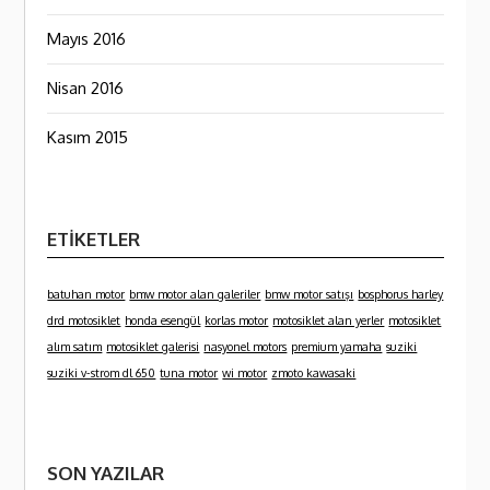
Mayıs 2016
Nisan 2016
Kasım 2015
ETIKETLER
batuhan motor
bmw motor alan galeriler
bmw motor satışı
bosphorus harley
drd motosiklet
honda esengül
korlas motor
motosiklet alan yerler
motosiklet
alım satım
motosiklet galerisi
nasyonel motors
premium yamaha
suziki
suziki v-strom dl 650
tuna motor
wi motor
zmoto kawasaki
SON YAZILAR