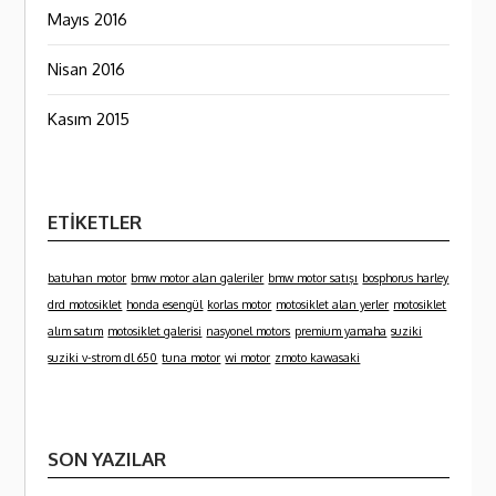
Mayıs 2016
Nisan 2016
Kasım 2015
ETIKETLER
batuhan motor
bmw motor alan galeriler
bmw motor satışı
bosphorus harley
drd motosiklet
honda esengül
korlas motor
motosiklet alan yerler
motosiklet
alım satım
motosiklet galerisi
nasyonel motors
premium yamaha
suziki
suziki v-strom dl 650
tuna motor
wi motor
zmoto kawasaki
SON YAZILAR