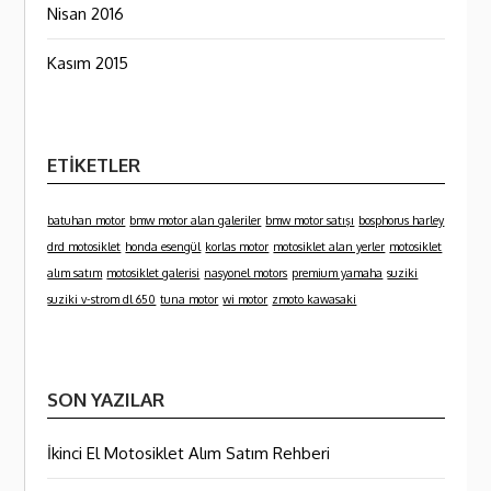
Nisan 2016
Kasım 2015
ETIKETLER
batuhan motor
bmw motor alan galeriler
bmw motor satışı
bosphorus harley
drd motosiklet
honda esengül
korlas motor
motosiklet alan yerler
motosiklet
alım satım
motosiklet galerisi
nasyonel motors
premium yamaha
suziki
suziki v-strom dl 650
tuna motor
wi motor
zmoto kawasaki
SON YAZILAR
İkinci El Motosiklet Alım Satım Rehberi