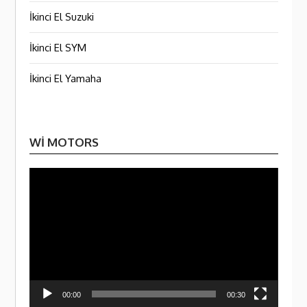
İkinci El Suzuki
İkinci El SYM
İkinci El Yamaha
WI MOTORS
Video
oynatı
00:00
00:30