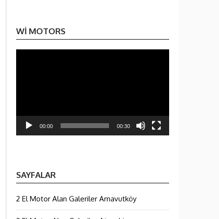
WI MOTORS
Video
oynatıcı
00:00
00:30
SAYFALAR
2 El Motor Alan Galeriler Arnavutköy