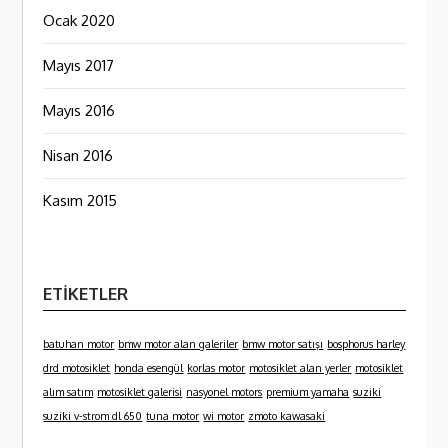
Ocak 2020
Mayıs 2017
Mayıs 2016
Nisan 2016
Kasım 2015
ETIKETLER
batuhan motor
bmw motor alan galeriler
bmw motor satışı
bosphorus harley
drd motosiklet
honda esengül
korlas motor
motosiklet alan yerler
motosiklet
alım satım
motosiklet galerisi
nasyonel motors
premium yamaha
suziki
suziki v-strom dl 650
tuna motor
wi motor
zmoto kawasaki