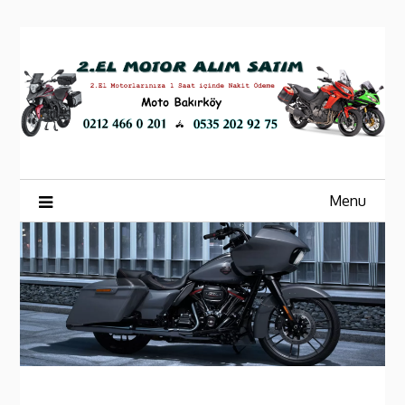
Skip
to
content
Menu