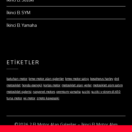
İkinci El SYM
İkinci El Yamaha
ETIKETLER
batuhan motor
bmw motor alan galeriler
bmw motor satışı
bosphorus harley
drd
motosiklet
honda esengül
korlas motor
motosiklet alan yerler
motosiklet alım satım
motosiklet galerisi
nasyonel motors
premium yamaha
suziki
suziki v-strom dl 650
tuna motor
wi motor
zmoto kawasaki
©2026 2.El Motor Alan Galeriler – İkinci El Motor Alım
Satım Mağazası
| Built using WordPress and